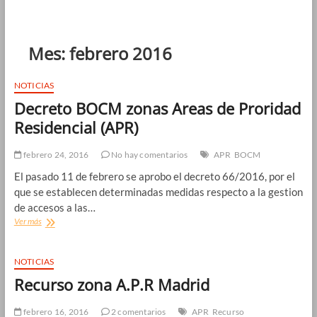
Mes:
febrero 2016
NOTICIAS
Decreto BOCM zonas Areas de Proridad
Residencial (APR)
febrero 24, 2016
No hay comentarios
APR
BOCM
El pasado 11 de febrero se aprobo el decreto 66/2016, por el
que se establecen determinadas medidas respecto a la gestion
de accesos a las…
Decreto
Ver más
BOCM
zonas
Areas
NOTICIAS
de
Recurso zona A.P.R Madrid
Proridad
Residencial
(APR)
febrero 16, 2016
2 comentarios
APR
Recurso