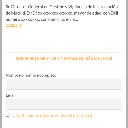
Sr. Director General de Gestión y Vigilancia de la circulación
de Madrid. D./Dª. xxxxxxxxxxxxxxx, mayor de edad, con DNI
número xxxxxxxx, con domicilio en la…
Recurso
Ver más
zona
A.P.R
Madrid
SUSCRIBETE GRATIS!! Y NO PAGUES MÁS MULTAS!!
Nombre o nombre completo
Email
Si continúas, aceptas la política de privacidad