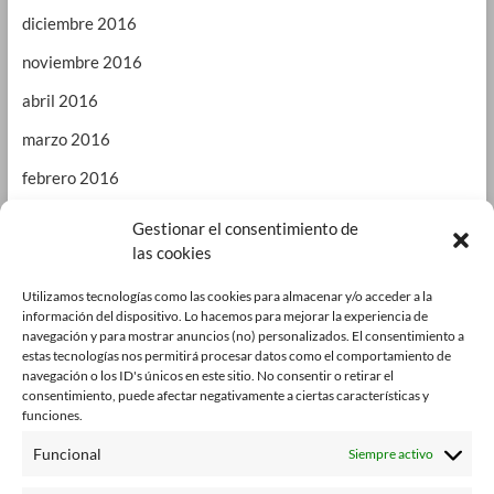
diciembre 2016
noviembre 2016
abril 2016
marzo 2016
febrero 2016
enero 2016
Gestionar el consentimiento de
las cookies
septiembre 2015
enero 2015
Utilizamos tecnologías como las cookies para almacenar y/o acceder a la
información del dispositivo. Lo hacemos para mejorar la experiencia de
octubre 2014
navegación y para mostrar anuncios (no) personalizados. El consentimiento a
estas tecnologías nos permitirá procesar datos como el comportamiento de
julio 2014
navegación o los ID's únicos en este sitio. No consentir o retirar el
consentimiento, puede afectar negativamente a ciertas características y
junio 2014
funciones.
enero 2014
Funcional
Siempre activo
octubre 2013