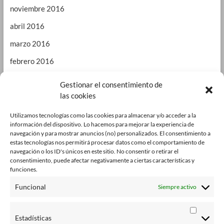
noviembre 2016
abril 2016
marzo 2016
febrero 2016
enero 2016
Gestionar el consentimiento de
las cookies
septiembre 2015
enero 2015
Utilizamos tecnologías como las cookies para almacenar y/o acceder a la
información del dispositivo. Lo hacemos para mejorar la experiencia de
octubre 2014
navegación y para mostrar anuncios (no) personalizados. El consentimiento a
estas tecnologías nos permitirá procesar datos como el comportamiento de
julio 2014
navegación o los ID's únicos en este sitio. No consentir o retirar el
consentimiento, puede afectar negativamente a ciertas características y
junio 2014
funciones.
enero 2014
Funcional
Siempre activo
octubre 2013
Estadísticas
agosto 2013