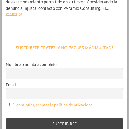
de estacionamiento permitido en su ticket. Considerando la
denuncia injusta, contacto con Pyramid Consulting. El…
Jucio
Ver más
contencioso
ganado
por
exceder
la
limitacion
SUSCRIBETE GRATIS!! Y NO PAGUES MÁS MULTAS!!
horaria
SER
Madrid
Nombre o nombre completo
Email
Si continúas, aceptas la política de privacidad