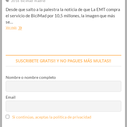
2016
bicimad
madrid
Desde que salto a la palestra la noticia de que La EMT compra
el servicio de BiciMad por 10,5 millones, la imagen que más
se…
Que
Ver más
pasa
con
BiciMAD?
SUSCRIBETE GRATIS!! Y NO PAGUES MÁS MULTAS!!
Nombre o nombre completo
Email
Si continúas, aceptas la política de privacidad