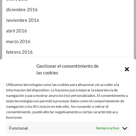
diciembre 2016
noviembre 2016
abril 2016
marzo 2016
febrero 2016
enero 2016
Gestionar el consentimiento de
las cookies
septiembre 2015
enero 2015
Utilizamos tecnologías como las cookies para almacenar y/o acceder a la
información del dispositivo. Lo hacemos para mejorar la experiencia de
octubre 2014
navegación y para mostrar anuncios (no) personalizados. El consentimiento a
estas tecnologías nos permitirá procesar datos como el comportamiento de
julio 2014
navegación o los ID's únicos en este sitio. No consentir o retirar el
consentimiento, puede afectar negativamente a ciertas características y
junio 2014
funciones.
enero 2014
Funcional
Siempre activo