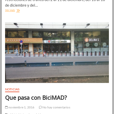
de diciembre y del…
Madrid
Ver más
cerrado
por
Navidad
2016-
2017
NOTICIAS
Que pasa con BiciMAD?
noviembre 1, 2016
No hay comentarios