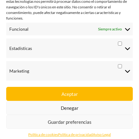
estas tecnologías nos permitirá procesar datos como el comportamiento de
julio 2014
navegación o los ID's únicos en este sitio. No consentir o retirar el
consentimiento, puede afectar negativamente a ciertas características y
junio 2014
funciones.
enero 2014
Funcional
Siempre activo
octubre 2013
Estadísticas
agosto 2013
junio 2013
Marketing
Aceptar
Denegar
Yorecurro – Recursos de multas
| Diseñado por:
Theme Freesia
|
WordPress
| © Todos los derechos reservados
Guardar preferencias
Política de cookies
Política de privacidad
Aviso Legal