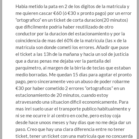
Habia metido la pata en 2 de los digitos de la matricula y
me quieren cascar €60 (ó €30 x pronto pago) por un error
“ortografico” en un ticket de corta duracion(20 minutos)
que dificilmente podria haber reutilizado de otro
conductor por la duracion del estacionamiento y por la
coincidencia de mas del 60% de la matricula (las x de la
matricula son donde cometi los errores. Añadir que puse
el ticket a las 13h de la mañana y hacia un sol de justicia
que a duras penas me dejaba ver la pantalla del
parquimetro, al margen de la birria de teclas que estaban
medio borradas. Me quedan 15 dias para agotar el pronto
pago, pero sinceramente veo un abuso de poder robarme
€30 por haber cometido 2 errores “ortograficos” en un
estacionamiento de 20 minutos, cuando estoy
atravesando una situacion dificil economicamente. Para
mas inri suelo usar el transporte publico habitualmente y
ni se me ocurre ir al centro en coche, pero estoy coja
desde hace unoos meses y hay dias que no me deja dar un
paso. Creo que hay una clara diferencia entre no tener
ticket, tener un ticket con una matricula que no concuerda