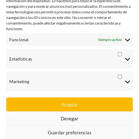
información del dispositivo. Lo hacemos para mejorar la experiencia de
octubre 2014
navegación y para mostrar anuncios (no) personalizados. El consentimiento a
estas tecnologías nos permitirá procesar datos como el comportamiento de
julio 2014
navegación o los ID's únicos en este sitio. No consentir o retirar el
consentimiento, puede afectar negativamente a ciertas características y
junio 2014
funciones.
enero 2014
Funcional
Siempre activo
octubre 2013
Estadísticas
agosto 2013
junio 2013
Marketing
Aceptar
Denegar
Yorecurro – Recursos de multas
| Diseñado por:
Theme Freesia
|
WordPress
| © Todos los derechos reservados
Guardar preferencias