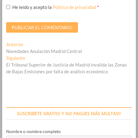
He leído y acepto la
Política de privacidad
*
Navegación
Entrada
Anterior
anterior:
Novedades Anulación Madrid Central
de
Entrada
Siguiente
entradas
siguiente:
El Tribunal Superior de Justicia de Madrid invalida las Zonas
de Bajas Emisiones por falta de análisis económico
SUSCRIBETE GRATIS!! Y NO PAGUES MÁS MULTAS!!
Nombre o nombre completo