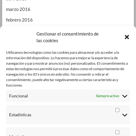
marzo 2016
febrero 2016
enero 2016
Gestionar el consentimiento de
las cookies
septiembre 2015
enero 2015
Utilizamos tecnologías como las cookies para almacenar y/o acceder a la
información del dispositivo. Lo hacemos para mejorar la experiencia de
octubre 2014
navegación y para mostrar anuncios (no) personalizados. El consentimiento a
estas tecnologías nos permitirá procesar datos como el comportamiento de
julio 2014
navegación o los ID's únicos en este sitio. No consentir o retirar el
consentimiento, puede afectar negativamente a ciertas características y
junio 2014
funciones.
enero 2014
Funcional
Siempre activo
octubre 2013
Estadísticas
agosto 2013
junio 2013