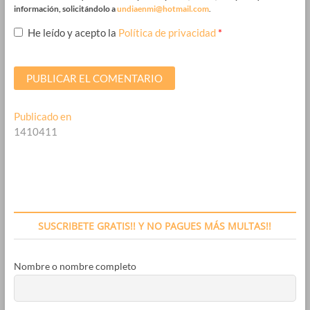
información, solicitándolo a
undiaenmi@hotmail.com
.
He leído y acepto la
Política de privacidad
*
Navegación
Publicado en
1410411
de
entradas
SUSCRIBETE GRATIS!! Y NO PAGUES MÁS MULTAS!!
Nombre o nombre completo