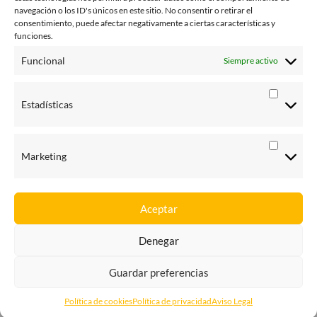
julio 2014
navegación o los ID's únicos en este sitio. No consentir o retirar el
consentimiento, puede afectar negativamente a ciertas características y
junio 2014
funciones.
enero 2014
Funcional
Siempre activo
octubre 2013
Estadísticas
agosto 2013
junio 2013
Marketing
Aceptar
Denegar
Yorecurro – Recursos de multas
| Diseñado por:
Theme Freesia
|
WordPress
| © Todos los derechos reservados
Guardar preferencias
Política de cookies
Política de privacidad
Aviso Legal