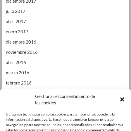
diciembre 2017
julio 2017
abril 2017
enero 2017
diciembre 2016
noviembre 2016
abril 2016
marzo 2016
febrero 2016
enero 2016
Gestionar el consentimiento de
las cookies
septiembre 2015
enero 2015
Utilizamos tecnologías como las cookies para almacenar y/o acceder a la
información del dispositivo. Lo hacemos para mejorar la experiencia de
octubre 2014
navegación y para mostrar anuncios (no) personalizados. El consentimiento a
estas tecnologías nos permitirá procesar datos como el comportamiento de