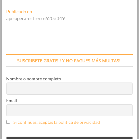
Navegación
Publicado en
apr-opera-estreno-620×349
de
entradas
SUSCRIBETE GRATIS!! Y NO PAGUES MÁS MULTAS!!
Nombre o nombre completo
Email
Si continúas, aceptas la política de privacidad