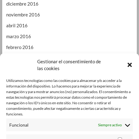
diciembre 2016
noviembre 2016
abril 2016
marzo 2016
febrero 2016
enero 2016
Gestionar el consentimiento de
las cookies
septiembre 2015
enero 2015
Utilizamos tecnologías como las cookies para almacenar y/o acceder a la
información del dispositivo. Lo hacemos para mejorar la experiencia de
octubre 2014
navegación y para mostrar anuncios (no) personalizados. El consentimiento a
estas tecnologías nos permitirá procesar datos como el comportamiento de
julio 2014
navegación o los ID's únicos en este sitio. No consentir o retirar el
consentimiento, puede afectar negativamente a ciertas características y
junio 2014
funciones.
enero 2014
Funcional
Siempre activo
octubre 2013