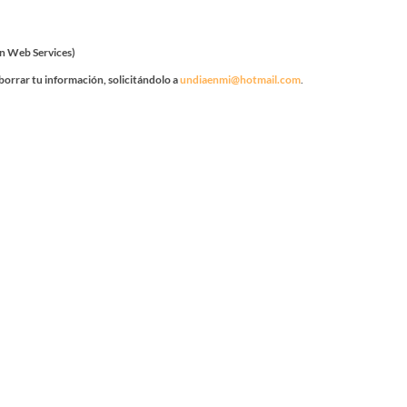
n Web Services)
borrar tu información, solicitándolo a
undiaenmi@hotmail.com
.