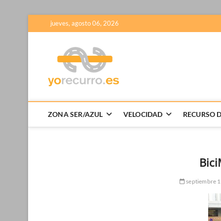
Saltar
jueves, agosto 06, 2026
al
contenido
Yorecurro –
PLATAFORMA DE AYUDA EN LA E
ZONA SER/AZUL
VELOCIDAD
RECURSO D
Bic
septiembre 1