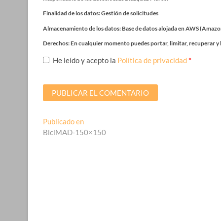
Finalidad de los datos: Gestión de solicitudes
Almacenamiento de los datos: Base de datos alojada en AWS (Amazo
Derechos: En cualquier momento puedes portar, limitar, recuperar y 
He leído y acepto la
Política de privacidad
*
Navegación
Publicado en
BiciMAD-150×150
de
entradas