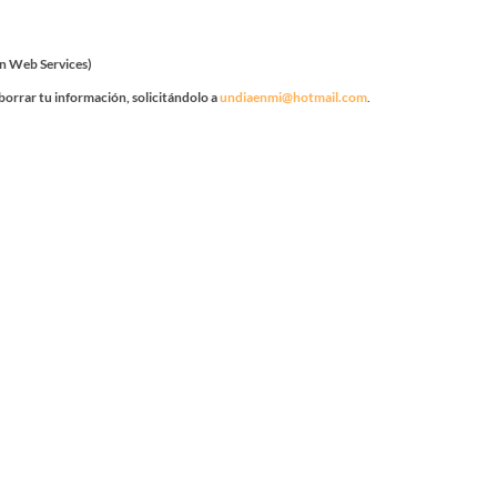
n Web Services)
borrar tu información, solicitándolo a
undiaenmi@hotmail.com
.