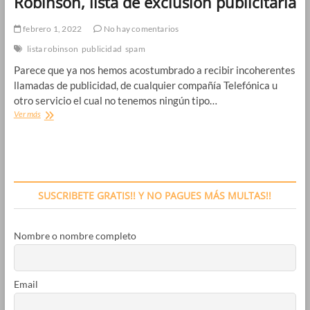
Robinson, lista de exclusión publicitaria
febrero 1, 2022
No hay comentarios
lista robinson
publicidad
spam
Parece que ya nos hemos acostumbrado a recibir incoherentes
llamadas de publicidad, de cualquier compañía Telefónica u
otro servicio el cual no tenemos ningún tipo…
Como
Ver más
evitar
la
publicidad
y
el
spam
SUSCRIBETE GRATIS!! Y NO PAGUES MÁS MULTAS!!
telefónico,
apúntate
a
Nombre o nombre completo
la
Lista
Robinson,
lista
Email
de
exclusión