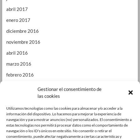
abril 2017
enero 2017
diciembre 2016
noviembre 2016
abril 2016
marzo 2016
febrero 2016
enero 2016
Gestionar el consentimiento de
las cookies
septiembre 2015
enero 2015
Utilizamos tecnologías como las cookies para almacenar y/o acceder a la
información del dispositivo. Lo hacemos para mejorar la experiencia de
octubre 2014
navegación y para mostrar anuncios (no) personalizados. El consentimiento a
estas tecnologías nos permitirá procesar datos como el comportamiento de
julio 2014
navegación o los ID's únicos en este sitio. No consentir o retirar el
consentimiento, puede afectar negativamente a ciertas características y