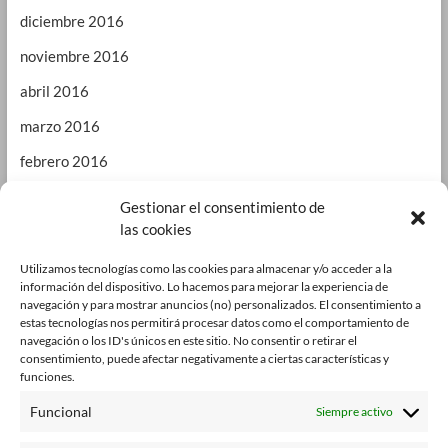
diciembre 2016
noviembre 2016
abril 2016
marzo 2016
febrero 2016
enero 2016
Gestionar el consentimiento de
las cookies
septiembre 2015
enero 2015
Utilizamos tecnologías como las cookies para almacenar y/o acceder a la
información del dispositivo. Lo hacemos para mejorar la experiencia de
octubre 2014
navegación y para mostrar anuncios (no) personalizados. El consentimiento a
estas tecnologías nos permitirá procesar datos como el comportamiento de
julio 2014
navegación o los ID's únicos en este sitio. No consentir o retirar el
consentimiento, puede afectar negativamente a ciertas características y
junio 2014
funciones.
enero 2014
Funcional
Siempre activo
octubre 2013