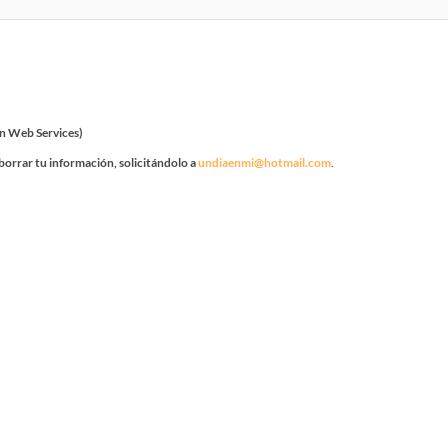
n Web Services)
borrar tu información, solicitándolo a
undiaenmi@hotmail.com
.