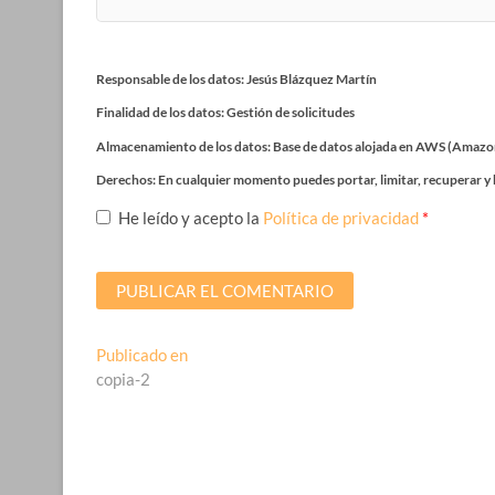
Responsable de los datos: Jesús Blázquez Martín
Finalidad de los datos: Gestión de solicitudes
Almacenamiento de los datos: Base de datos alojada en AWS (Amazo
Derechos: En cualquier momento puedes portar, limitar, recuperar y 
He leído y acepto la
Política de privacidad
*
Navegación
Publicado en
copia-2
de
entradas