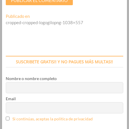
Navegación
Publicado en
cropped-cropped-logogilopng-1038×557
de
entradas
SUSCRIBETE GRATIS!! Y NO PAGUES MÁS MULTAS!!
Nombre o nombre completo
Email
Si continúas, aceptas la política de privacidad