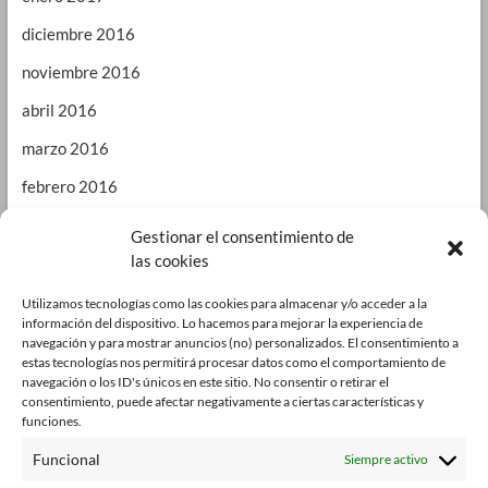
diciembre 2016
noviembre 2016
abril 2016
marzo 2016
febrero 2016
enero 2016
Gestionar el consentimiento de
las cookies
septiembre 2015
enero 2015
Utilizamos tecnologías como las cookies para almacenar y/o acceder a la
información del dispositivo. Lo hacemos para mejorar la experiencia de
octubre 2014
navegación y para mostrar anuncios (no) personalizados. El consentimiento a
estas tecnologías nos permitirá procesar datos como el comportamiento de
julio 2014
navegación o los ID's únicos en este sitio. No consentir o retirar el
consentimiento, puede afectar negativamente a ciertas características y
junio 2014
funciones.
enero 2014
Funcional
Siempre activo