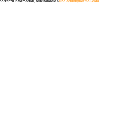
borrar tu información, solicitándolo a
undiaenmi@hotmail.com
.