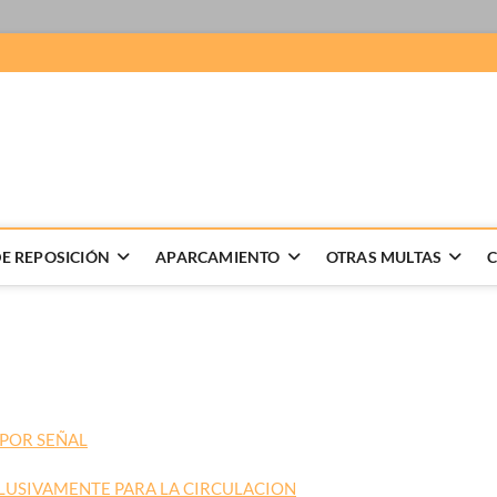
 Recursos de multas
LABORACION DE RECURSOS DE MULTAS, GESTION DE DENUNCIAS
E REPOSICIÓN
APARCAMIENTO
OTRAS MULTAS
 POR SEÑAL
CLUSIVAMENTE PARA LA CIRCULACION