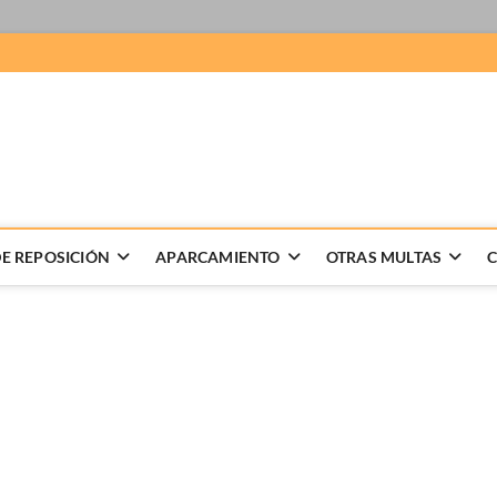
 Recursos de multas
LABORACION DE RECURSOS DE MULTAS, GESTION DE DENUNCIAS
E REPOSICIÓN
APARCAMIENTO
OTRAS MULTAS