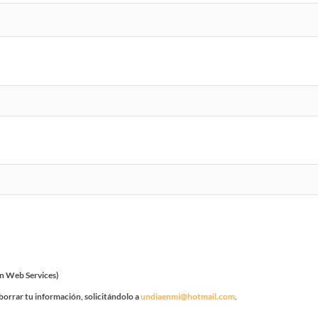
n Web Services)
borrar tu información, solicitándolo a
undiaenmi@hotmail.com
.