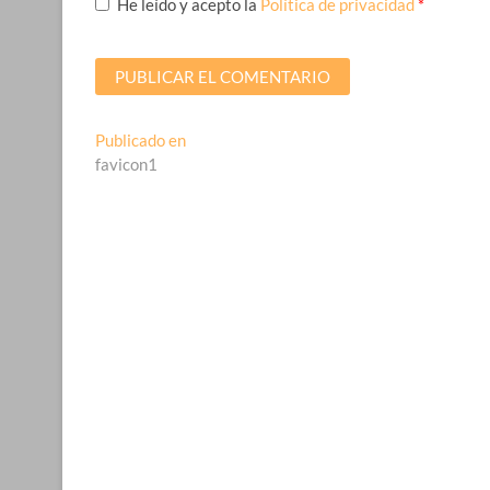
He leído y acepto la
Política de privacidad
*
Navegación
Publicado en
favicon1
de
entradas