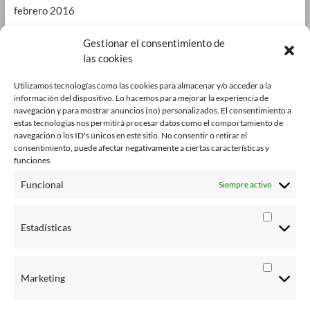
febrero 2016
enero 2016
Gestionar el consentimiento de
las cookies
septiembre 2015
enero 2015
Utilizamos tecnologías como las cookies para almacenar y/o acceder a la
información del dispositivo. Lo hacemos para mejorar la experiencia de
octubre 2014
navegación y para mostrar anuncios (no) personalizados. El consentimiento a
estas tecnologías nos permitirá procesar datos como el comportamiento de
julio 2014
navegación o los ID's únicos en este sitio. No consentir o retirar el
consentimiento, puede afectar negativamente a ciertas características y
junio 2014
funciones.
enero 2014
Funcional
Siempre activo
octubre 2013
Estadísticas
agosto 2013
junio 2013
Marketing