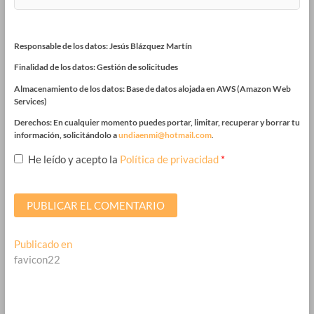
Responsable de los datos: Jesús Blázquez Martín
Finalidad de los datos: Gestión de solicitudes
Almacenamiento de los datos: Base de datos alojada en AWS (Amazon Web
Services)
Derechos: En cualquier momento puedes portar, limitar, recuperar y borrar tu
información, solicitándolo a
undiaenmi@hotmail.com
.
He leído y acepto la
Política de privacidad
*
Navegación
Publicado en
favicon22
de
entradas