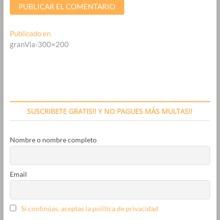
Navegación
Publicado en
granVia-300×200
de
entradas
SUSCRIBETE GRATIS!! Y NO PAGUES MÁS MULTAS!!
Nombre o nombre completo
Email
Si continúas, aceptas la política de privacidad