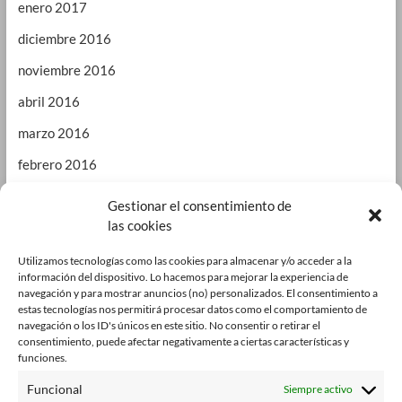
enero 2017
diciembre 2016
noviembre 2016
abril 2016
marzo 2016
febrero 2016
enero 2016
Gestionar el consentimiento de
las cookies
septiembre 2015
enero 2015
Utilizamos tecnologías como las cookies para almacenar y/o acceder a la
información del dispositivo. Lo hacemos para mejorar la experiencia de
octubre 2014
navegación y para mostrar anuncios (no) personalizados. El consentimiento a
estas tecnologías nos permitirá procesar datos como el comportamiento de
julio 2014
navegación o los ID's únicos en este sitio. No consentir o retirar el
consentimiento, puede afectar negativamente a ciertas características y
junio 2014
funciones.
enero 2014
Funcional
Siempre activo