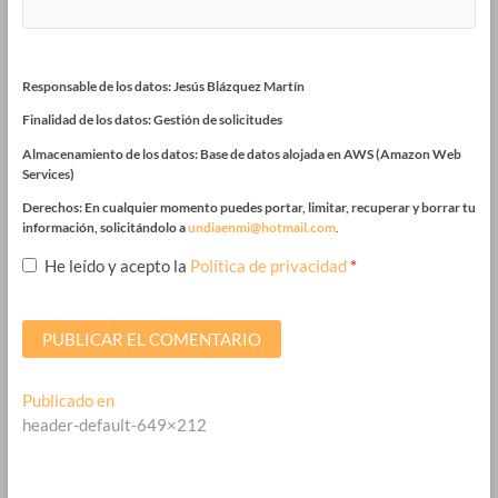
Responsable de los datos: Jesús Blázquez Martín
Finalidad de los datos: Gestión de solicitudes
Almacenamiento de los datos: Base de datos alojada en AWS (Amazon Web
Services)
Derechos: En cualquier momento puedes portar, limitar, recuperar y borrar tu
información, solicitándolo a
undiaenmi@hotmail.com
.
He leído y acepto la
Política de privacidad
*
Navegación
Publicado en
header-default-649×212
de
entradas