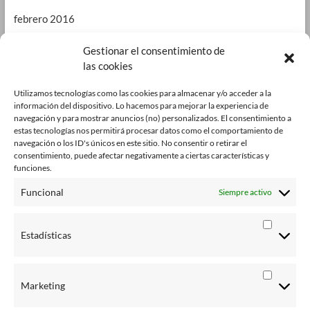
febrero 2016
enero 2016
Gestionar el consentimiento de
las cookies
septiembre 2015
enero 2015
Utilizamos tecnologías como las cookies para almacenar y/o acceder a la
información del dispositivo. Lo hacemos para mejorar la experiencia de
octubre 2014
navegación y para mostrar anuncios (no) personalizados. El consentimiento a
estas tecnologías nos permitirá procesar datos como el comportamiento de
julio 2014
navegación o los ID's únicos en este sitio. No consentir o retirar el
consentimiento, puede afectar negativamente a ciertas características y
junio 2014
funciones.
enero 2014
Funcional
Siempre activo
octubre 2013
Estadísticas
agosto 2013
junio 2013
Marketing