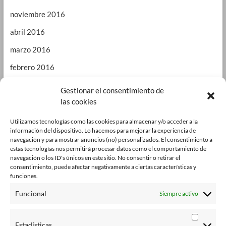
noviembre 2016
abril 2016
marzo 2016
febrero 2016
enero 2016
Gestionar el consentimiento de
las cookies
septiembre 2015
enero 2015
Utilizamos tecnologías como las cookies para almacenar y/o acceder a la
información del dispositivo. Lo hacemos para mejorar la experiencia de
octubre 2014
navegación y para mostrar anuncios (no) personalizados. El consentimiento a
estas tecnologías nos permitirá procesar datos como el comportamiento de
julio 2014
navegación o los ID's únicos en este sitio. No consentir o retirar el
consentimiento, puede afectar negativamente a ciertas características y
junio 2014
funciones.
enero 2014
Funcional
Siempre activo
octubre 2013
Estadísticas
agosto 2013