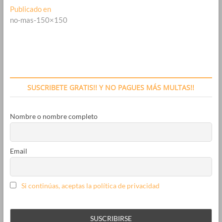
Navegación
Publicado en
no-mas-150×150
de
entradas
SUSCRIBETE GRATIS!! Y NO PAGUES MÁS MULTAS!!
Nombre o nombre completo
Email
Si continúas, aceptas la política de privacidad