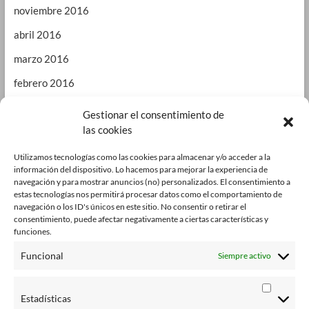
noviembre 2016
abril 2016
marzo 2016
febrero 2016
enero 2016
Gestionar el consentimiento de
las cookies
septiembre 2015
enero 2015
Utilizamos tecnologías como las cookies para almacenar y/o acceder a la
información del dispositivo. Lo hacemos para mejorar la experiencia de
octubre 2014
navegación y para mostrar anuncios (no) personalizados. El consentimiento a
estas tecnologías nos permitirá procesar datos como el comportamiento de
julio 2014
navegación o los ID's únicos en este sitio. No consentir o retirar el
consentimiento, puede afectar negativamente a ciertas características y
junio 2014
funciones.
enero 2014
Funcional
Siempre activo
octubre 2013
Estadísticas
agosto 2013