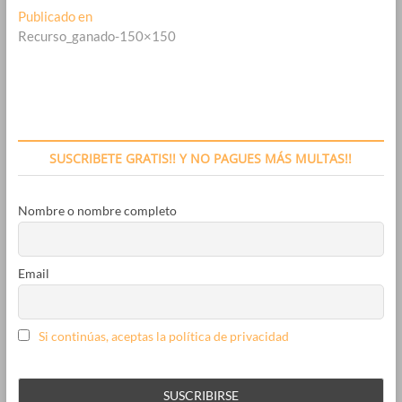
Navegación
Publicado en
Recurso_ganado-150×150
de
entradas
SUSCRIBETE GRATIS!! Y NO PAGUES MÁS MULTAS!!
Nombre o nombre completo
Email
Si continúas, aceptas la política de privacidad