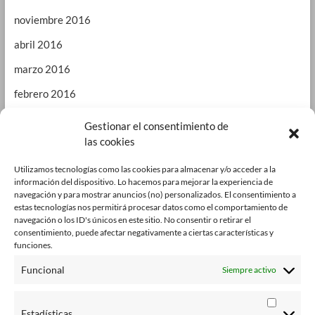
noviembre 2016
abril 2016
marzo 2016
febrero 2016
enero 2016
Gestionar el consentimiento de
las cookies
septiembre 2015
enero 2015
Utilizamos tecnologías como las cookies para almacenar y/o acceder a la
información del dispositivo. Lo hacemos para mejorar la experiencia de
octubre 2014
navegación y para mostrar anuncios (no) personalizados. El consentimiento a
estas tecnologías nos permitirá procesar datos como el comportamiento de
julio 2014
navegación o los ID's únicos en este sitio. No consentir o retirar el
consentimiento, puede afectar negativamente a ciertas características y
junio 2014
funciones.
enero 2014
Funcional
Siempre activo
octubre 2013
Estadísticas
agosto 2013