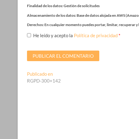
Finalidad de los datos: Gestión de solicitudes
Almacenamiento de los datos: Base de datos alojada en AWS (Amazo
Derechos: En cualquier momento puedes portar, limitar, recuperar y 
He leído y acepto la
Política de privacidad
*
Navegación
Publicado en
RGPD-300×142
de
entradas