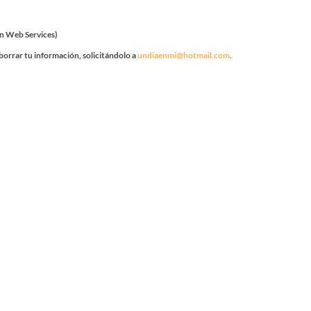
n Web Services)
borrar tu información, solicitándolo a
undiaenmi@hotmail.com
.