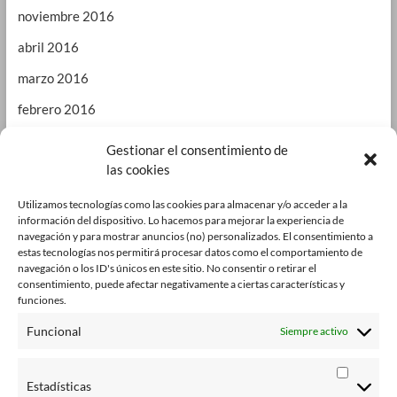
noviembre 2016
abril 2016
marzo 2016
febrero 2016
enero 2016
Gestionar el consentimiento de
las cookies
septiembre 2015
enero 2015
Utilizamos tecnologías como las cookies para almacenar y/o acceder a la
información del dispositivo. Lo hacemos para mejorar la experiencia de
octubre 2014
navegación y para mostrar anuncios (no) personalizados. El consentimiento a
estas tecnologías nos permitirá procesar datos como el comportamiento de
julio 2014
navegación o los ID's únicos en este sitio. No consentir o retirar el
consentimiento, puede afectar negativamente a ciertas características y
junio 2014
funciones.
enero 2014
Funcional
Siempre activo
octubre 2013
Estadísticas
agosto 2013