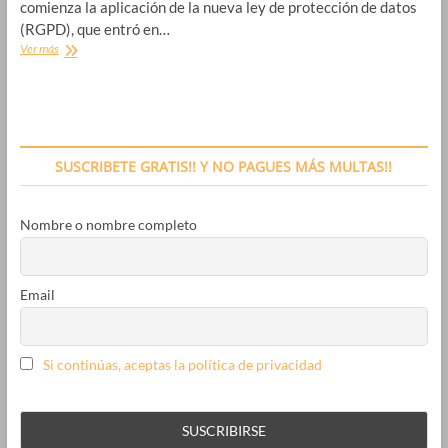
comienza la aplicación de la nueva ley de protección de datos
(RGPD), que entró en…
Reglamento
Ver más
General
de
Protección
de
datos
–
SUSCRIBETE GRATIS!! Y NO PAGUES MÁS MULTAS!!
RGPD
Nombre o nombre completo
Email
Si continúas, aceptas la política de privacidad