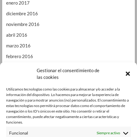
enero 2017
diciembre 2016
noviembre 2016
abril 2016
marzo 2016
febrero 2016
enero 2016
Gestionar el consentimiento de
las cookies
septiembre 2015
enero 2015
Utilizamos tecnologías como las cookies para almacenar y/o acceder a la
información del dispositivo. Lo hacemos para mejorar la experiencia de
octubre 2014
navegación y para mostrar anuncios (no) personalizados. El consentimiento a
estas tecnologías nos permitirá procesar datos como el comportamiento de
julio 2014
navegación o los ID's únicos en este sitio. No consentir o retirar el
consentimiento, puede afectar negativamente a ciertas características y
junio 2014
funciones.
enero 2014
Funcional
Siempre activo