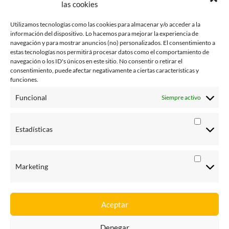
las cookies
septiembre 2015
enero 2015
Utilizamos tecnologías como las cookies para almacenar y/o acceder a la
información del dispositivo. Lo hacemos para mejorar la experiencia de
octubre 2014
navegación y para mostrar anuncios (no) personalizados. El consentimiento a
estas tecnologías nos permitirá procesar datos como el comportamiento de
julio 2014
navegación o los ID's únicos en este sitio. No consentir o retirar el
consentimiento, puede afectar negativamente a ciertas características y
junio 2014
funciones.
enero 2014
Funcional
Siempre activo
octubre 2013
Estadísticas
agosto 2013
junio 2013
Marketing
Aceptar
Denegar