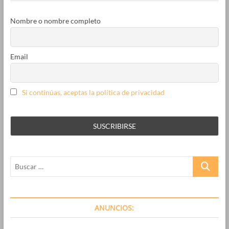
aparcamiento
de
Nombre o nombre completo
residentes
Email
Si continúas, aceptas la política de privacidad
Buscar
…
ANUNCIOS: