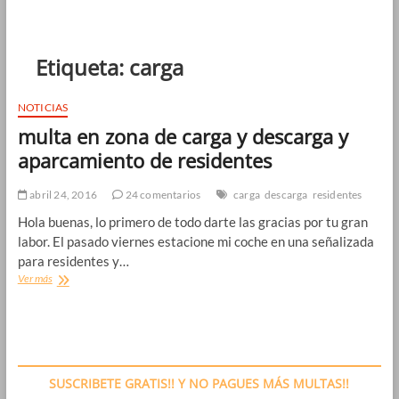
Etiqueta:
carga
NOTICIAS
multa en zona de carga y descarga y
aparcamiento de residentes
abril 24, 2016
24 comentarios
carga
descarga
residentes
Hola buenas, lo primero de todo darte las gracias por tu gran
labor. El pasado viernes estacione mi coche en una señalizada
para residentes y…
multa
Ver más
en
zona
de
carga
y
descarga
SUSCRIBETE GRATIS!! Y NO PAGUES MÁS MULTAS!!
y