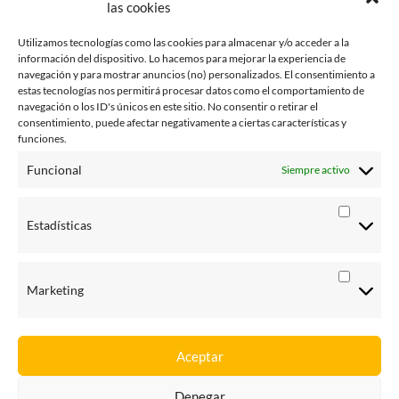
las cookies
septiembre 2015
enero 2015
Utilizamos tecnologías como las cookies para almacenar y/o acceder a la
información del dispositivo. Lo hacemos para mejorar la experiencia de
octubre 2014
navegación y para mostrar anuncios (no) personalizados. El consentimiento a
estas tecnologías nos permitirá procesar datos como el comportamiento de
julio 2014
navegación o los ID's únicos en este sitio. No consentir o retirar el
consentimiento, puede afectar negativamente a ciertas características y
junio 2014
funciones.
enero 2014
Funcional
Siempre activo
octubre 2013
Estadísticas
agosto 2013
junio 2013
Marketing
Aceptar
Denegar