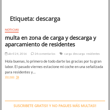
Etiqueta:
descarga
NOTICIAS
multa en zona de carga y descarga y
aparcamiento de residentes
abril 24, 2016
24 comentarios
carga
descarga
residentes
Hola buenas, lo primero de todo darte las gracias por tu gran
labor. El pasado viernes estacione mi coche en una señalizada
para residentes y…
multa
Ver más
en
zona
de
carga
y
descarga
SUSCRIBETE GRATIS!! Y NO PAGUES MÁS MULTAS!!
y