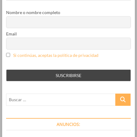
aparcamiento
de
Nombre o nombre completo
residentes
Email
Si continúas, aceptas la política de privacidad
Buscar
…
ANUNCIOS: