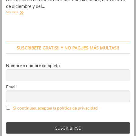
de diciembre y del…
Madrid
Ver más
cerrado
por
Navidad
2016-
2017
SUSCRIBETE GRATIS!! Y NO PAGUES MÁS MULTAS!!
Nombre o nombre completo
Email
Si continúas, aceptas la política de privacidad