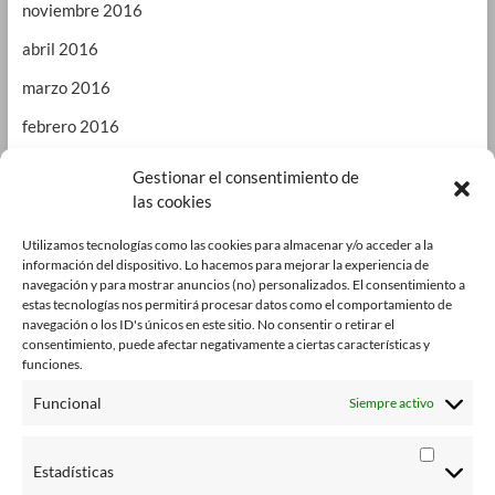
noviembre 2016
abril 2016
marzo 2016
febrero 2016
enero 2016
Gestionar el consentimiento de
las cookies
septiembre 2015
enero 2015
Utilizamos tecnologías como las cookies para almacenar y/o acceder a la
información del dispositivo. Lo hacemos para mejorar la experiencia de
octubre 2014
navegación y para mostrar anuncios (no) personalizados. El consentimiento a
estas tecnologías nos permitirá procesar datos como el comportamiento de
julio 2014
navegación o los ID's únicos en este sitio. No consentir o retirar el
consentimiento, puede afectar negativamente a ciertas características y
junio 2014
funciones.
enero 2014
Funcional
Siempre activo
octubre 2013
Estadísticas
agosto 2013