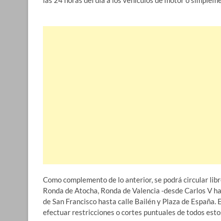
las 24 horas del día a los vehículos de motor o simpleme
Como complemento de lo anterior, se podrá circular libre
Ronda de Atocha, Ronda de Valencia -desde Carlos V ha
de San Francisco hasta calle Bailén y Plaza de España. E
efectuar restricciones o cortes puntuales de todos esto