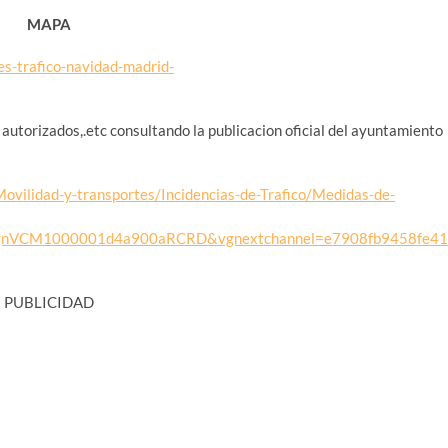
MAPA
autorizados,.etc consultando la publicacion oficial del ayuntamiento
ovilidad-y-transportes/Incidencias-de-Trafico/Medidas-de-
0VgnVCM1000001d4a900aRCRD&vgnextchannel=e7908fb9458fe4
PUBLICIDAD