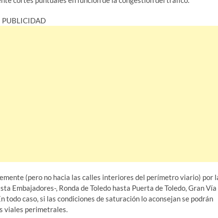
nte cortes puntuales en función de la congestión del tráfico.
PUBLICIDAD
mente (pero no hacia las calles interiores del perímetro viario) por l
sta Embajadores-, Ronda de Toledo hasta Puerta de Toledo, Gran Vía
n todo caso, si las condiciones de saturación lo aconsejan se podrán
s viales perimetrales.