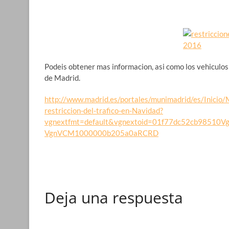
Podeis obtener mas informacion, asi como los vehiculos 
de Madrid.
http://www.madrid.es/portales/munimadrid/es/Inicio/M
restriccion-del-trafico-en-Navidad?
vgnextfmt=default&vgnextoid=01f77dc52cb9851
VgnVCM1000000b205a0aRCRD
Deja una respuesta