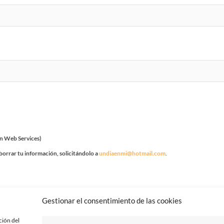
n Web Services)
borrar tu información, solicitándolo a
undiaenmi@hotmail.com
.
Gestionar el consentimiento de las cookies
ción del