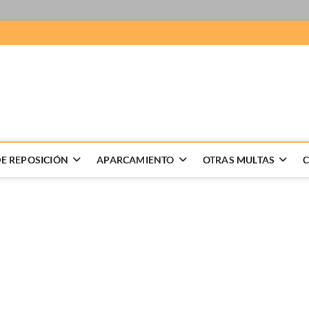
 Recursos de multas
LABORACION DE RECURSOS DE MULTAS, GESTION DE DENUNCIAS
E REPOSICIÓN
APARCAMIENTO
OTRAS MULTAS